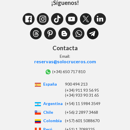
¡Síguenos!
Contacta
Email:
reservas@solocruceros.com
(+34) 650 717 810
España
900 494 213
(+34) 911 93 56 95
(+34) 933 90 31 65
Argentina
(+54) 11 5984 3549
Chile
(+56) 2 2897 3468
Colombia
(+57) 601 5088670
Perú
(+51) 1 7099225