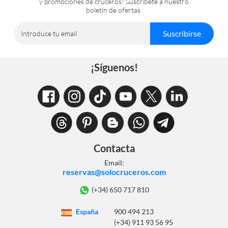
y promociones de cruceros! Suscríbete a nuestro
boletín de ofertas.
Suscribirse
Introduce tu email
¡Síguenos!
Contacta
Email:
reservas@solocruceros.com
(+34) 650 717 810
España
900 494 213
(+34) 911 93 56 95