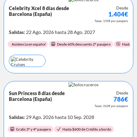
Celebrity Xcel 8 días desde
Desde
1.404€
Barcelona (España)
Tasas: 135€ por pasajero
Salidas:
22 Ago. 2026 hasta 28 Ago. 2027
Asistencia en español
Desde 60% descuento 2º pasajero
Hasta 60
Sun Princess 8 días desde
Desde
786€
Barcelona (España)
Tasas: 262€ por pasajero
Salidas:
29 Ago. 2026 hasta 10 Sep. 2028
Gratis 3º y 4º pasajero
Hasta $600 de Crédito a bordo