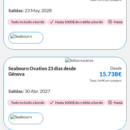
Salidas:
23 May. 2028
Todo incluido a bordo
Hasta 1000$ de crédito a bordo
Hasta 15%
Seabourn Ovation 23 días desde
Desde
15.738€
Génova
Tasas: 666€ por pasajero
Salidas:
30 Abr. 2027
Todo incluido a bordo
Hasta 1000$ de crédito a bordo
Hasta 15%