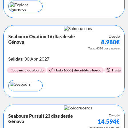
Seabourn Ovation 16 días desde
Desde
8.980€
Génova
Tasas: 453€ por pasajero
Salidas:
30 Abr. 2027
Todo incluido a bordo
Hasta 1000$ de crédito a bordo
Hasta 15%
Seabourn Pursuit 23 días desde
Desde
14.594€
Génova
Tasas: 805€ por pasajero