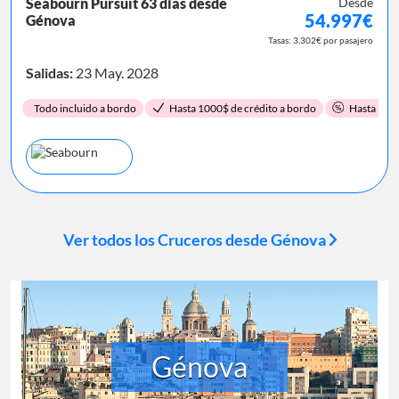
Seabourn Pursuit 63 días desde
Desde
54.997€
Génova
Tasas: 3,302€ por pasajero
Salidas:
23 May. 2028
Todo incluido a bordo
Hasta 1000$ de crédito a bordo
Hasta 15%
Ver todos los Cruceros desde Génova
Génova