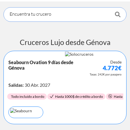
Encuentra tu crucero
Cruceros Lujo desde Génova
Seabourn Ovation 9 días desde
Desde
4.772€
Génova
Tasas: 242€ por pasajero
Salidas:
30 Abr. 2027
Todo incluido a bordo
Hasta 1000$ de crédito a bordo
Hasta 15%