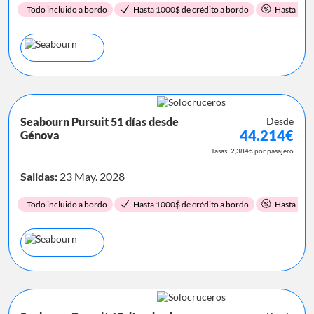
Todo incluido a bordo
Hasta 1000$ de crédito a bordo
Hasta 15%
Seabourn Pursuit 51 días desde
Desde
44.214€
Génova
Tasas: 2,384€ por pasajero
Salidas:
23 May. 2028
Todo incluido a bordo
Hasta 1000$ de crédito a bordo
Hasta 15%