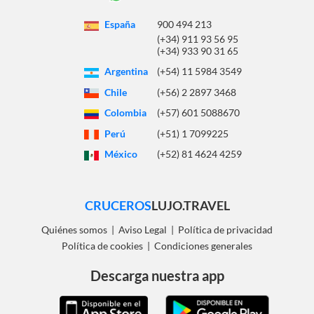
España
900 494 213
(+34) 911 93 56 95
(+34) 933 90 31 65
Argentina
(+54) 11 5984 3549
Chile
(+56) 2 2897 3468
Colombia
(+57) 601 5088670
Perú
(+51) 1 7099225
México
(+52) 81 4624 4259
CRUCEROS
LUJO.TRAVEL
Quiénes somos
|
Aviso Legal
|
Política de privacidad
Política de cookies
|
Condiciones generales
Descarga nuestra app