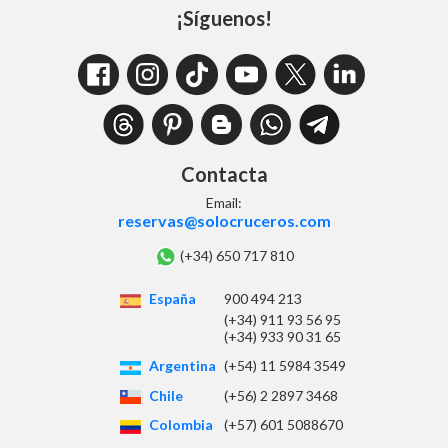
¡Síguenos!
Contacta
Email:
reservas@solocruceros.com
(+34) 650 717 810
España
900 494 213
(+34) 911 93 56 95
(+34) 933 90 31 65
Argentina
(+54) 11 5984 3549
Chile
(+56) 2 2897 3468
Colombia
(+57) 601 5088670