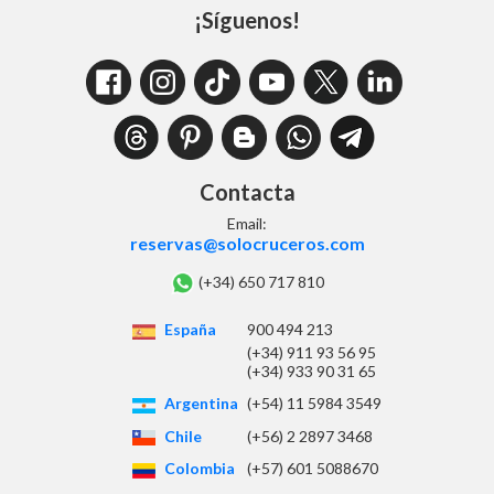
¡Síguenos!
Contacta
Email:
reservas@solocruceros.com
(+34) 650 717 810
España
900 494 213
(+34) 911 93 56 95
(+34) 933 90 31 65
Argentina
(+54) 11 5984 3549
Chile
(+56) 2 2897 3468
Colombia
(+57) 601 5088670