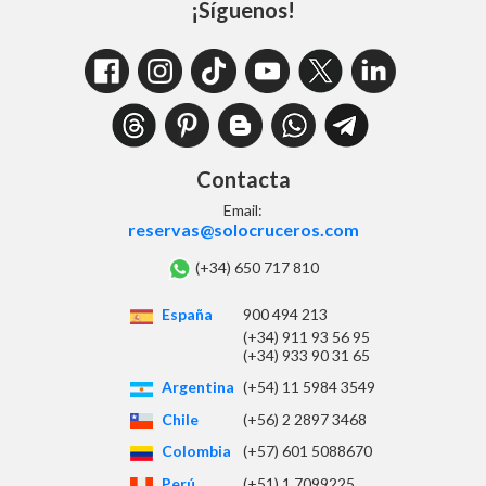
¡Síguenos!
Contacta
Email:
reservas@solocruceros.com
(+34) 650 717 810
España
900 494 213
(+34) 911 93 56 95
(+34) 933 90 31 65
Argentina
(+54) 11 5984 3549
Chile
(+56) 2 2897 3468
Colombia
(+57) 601 5088670
Perú
(+51) 1 7099225