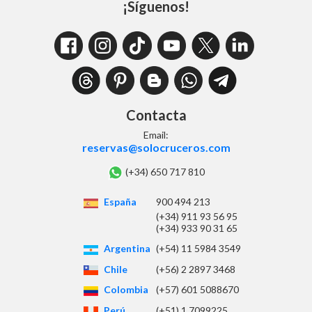
¡Síguenos!
Contacta
Email:
reservas@solocruceros.com
(+34) 650 717 810
España
900 494 213
(+34) 911 93 56 95
(+34) 933 90 31 65
Argentina
(+54) 11 5984 3549
Chile
(+56) 2 2897 3468
Colombia
(+57) 601 5088670
Perú
(+51) 1 7099225