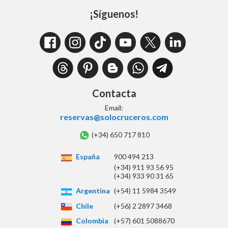
¡Síguenos!
Contacta
Email:
reservas@solocruceros.com
(+34) 650 717 810
España
900 494 213
(+34) 911 93 56 95
(+34) 933 90 31 65
Argentina
(+54) 11 5984 3549
Chile
(+56) 2 2897 3468
Colombia
(+57) 601 5088670