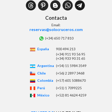
Contacta
Email:
reservas@solocruceros.com
(+34) 650 717 810
España
900 494 213
(+34) 911 93 56 95
(+34) 933 90 31 65
Argentina
(+54) 11 5984 3549
Chile
(+56) 2 2897 3468
Colombia
(+57) 601 5088670
Perú
(+51) 1 7099225
México
(+52) 81 4624 4259