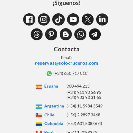
¡Síguenos!
Contacta
Email:
reservas@solocruceros.com
(+34) 650 717 810
España
900 494 213
(+34) 911 93 56 95
(+34) 933 90 31 65
Argentina
(+54) 11 5984 3549
Chile
(+56) 2 2897 3468
Colombia
(+57) 601 5088670
Perú
(+51) 1 7099225