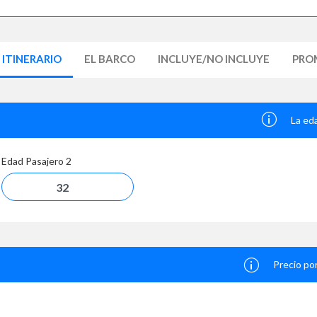
ITINERARIO
EL BARCO
INCLUYE/NO INCLUYE
PRO
La ed
Edad Pasajero
2
Precio po