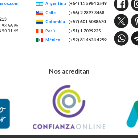
eros.com
Argentina
(+54) 11 5984 3549
Chile
(+56) 2 2897 3468
213
Colombia
(+57) 601 5088670
1 93 56 95
Perú
(+51) 1 7099225
3 90 31 65
México
(+52) 81 4624 4259
Nos acreditan