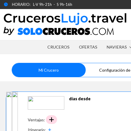
HORARIO: L-V 9h-21h - S 9h-16h
CRUCEROS
OFERTAS
NAVIERAS
Mi Crucero
Configuración de
días desde
Ventajas:
Itinerario: