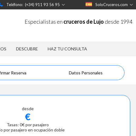
Teléfono: (+34) 911 93 56 95
SoloCruceros.com
Especialistas en
cruceros de Lujo
desde 1994
POS
DESCUBRE
HAZ TU CONSULTA
irmar Reserva
Datos Personales
desde
€
Tasas: 0€ por pasajero
io por pasajero en ocupación doble