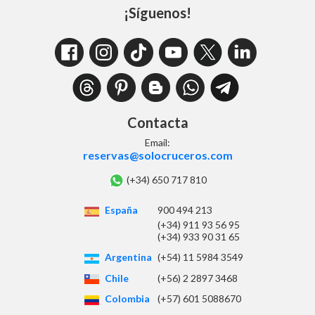
¡Síguenos!
Contacta
Email:
reservas@solocruceros.com
(+34) 650 717 810
España
900 494 213
(+34) 911 93 56 95
(+34) 933 90 31 65
Argentina
(+54) 11 5984 3549
Chile
(+56) 2 2897 3468
Colombia
(+57) 601 5088670