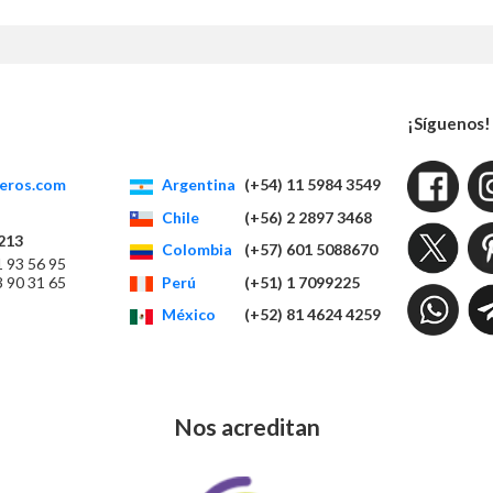
¡Síguenos!
eros.com
Argentina
(+54) 11 5984 3549
Chile
(+56) 2 2897 3468
213
Colombia
(+57) 601 5088670
1 93 56 95
Perú
(+51) 1 7099225
3 90 31 65
México
(+52) 81 4624 4259
Nos acreditan