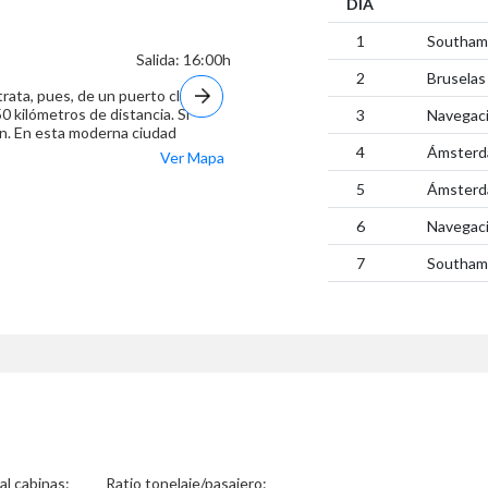
DÍA
1
Southam
Salida: 16:00h
2
Bruselas
trata, pues, de un puerto clave
0 kilómetros de distancia. Si
3
Navegac
rán. En esta moderna ciudad
 centro comercial de Westquay, el
4
Ámster
Ver Mapa
cas y el hermoso Teatro
5
Ámster
6
Navegac
7
Southam
al cabinas:
Ratio tonelaje/pasajero: