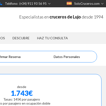
Teléfono: (+34) 911 93 56 95
SoloCruceros.com
Especialistas en
cruceros de Lujo
desde 1994
POS
DESCUBRE
HAZ TU CONSULTA
irmar Reserva
Datos Personales
desde
1.743€
Tasas: 145€ por pasajero
io por pasajero en ocupación doble