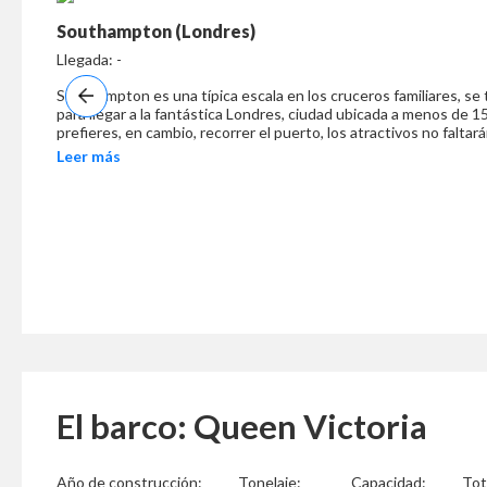
Southampton (Londres)
Llegada: -
Southampton es una típica escala en los cruceros familiares, se 
para llegar a la fantástica Londres, ciudad ubicada a menos de 15
prefieres, en cambio, recorrer el puerto, los atractivos no falta
encontrarás lugares de renombre como la Casa Museo Tudor, el
Leer más
Museo SeaCity, el impresionante Centro de Actividades Acuáti
Mayflower, uno de los más grandes en Inglaterra.
El barco: Queen Victoria
Año de construcción:
Tonelaje:
Capacidad:
Tot