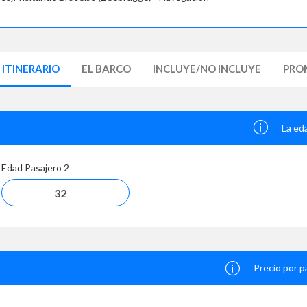
ITINERARIO
EL BARCO
INCLUYE/NO INCLUYE
PRO
La ed
Edad Pasajero
2
Precio por p