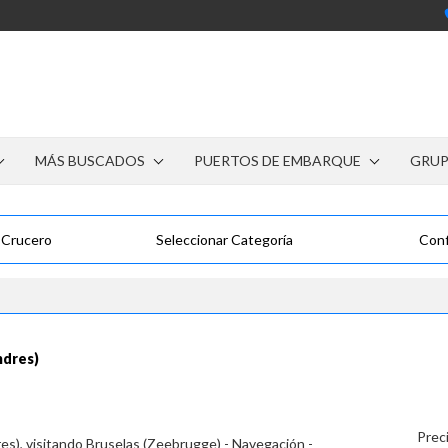
MÁS BUSCADOS
PUERTOS DE EMBARQUE
GRU
 Crucero
Seleccionar Categoría
Conf
ndres)
Prec
s), visitando Bruselas (Zeebrugge) - Navegación -