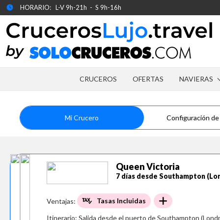
HORARIO: L-V 9h-21h - S 9h-16h
CRUCEROS
OFERTAS
NAVIERAS
Mi Crucero
Configuración de
Queen Victoria
7 días desde Southampton (Lo
Tasas Incluidas
Ventajas:
Itinerario:
Salida desde el puerto de Southampton (Londre