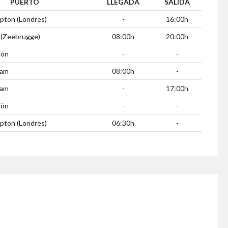
PUERTO
LLEGADA
SALIDA
pton (Londres)
-
16:00h
 (Zeebrugge)
08:00h
20:00h
ión
-
-
dam
08:00h
-
dam
-
17:00h
ión
-
-
pton (Londres)
06:30h
-