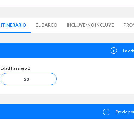
ITINERARIO
EL BARCO
INCLUYE/NO INCLUYE
PRO
La ed
Edad Pasajero
2
Precio po