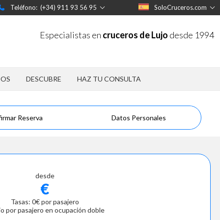
Teléfono: (+34) 911 93 56 95
SoloCruceros.com
Especialistas en
cruceros de Lujo
desde 1994
POS
DESCUBRE
HAZ TU CONSULTA
irmar Reserva
Datos Personales
desde
€
Tasas: 0€ por pasajero
io por pasajero en ocupación doble