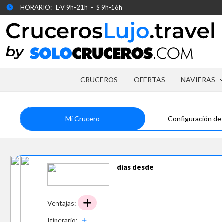
HORARIO: L-V 9h-21h - S 9h-16h
CRUCEROS
OFERTAS
NAVIERAS
Mi Crucero
Configuración de
días desde
Ventajas:
Itinerario: