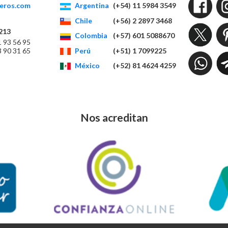
eros.com
Argentina
(+54) 11 5984 3549
Chile
(+56) 2 2897 3468
213
Colombia
(+57) 601 5088670
1 93 56 95
Perú
(+51) 1 7099225
3 90 31 65
México
(+52) 81 4624 4259
Nos acreditan