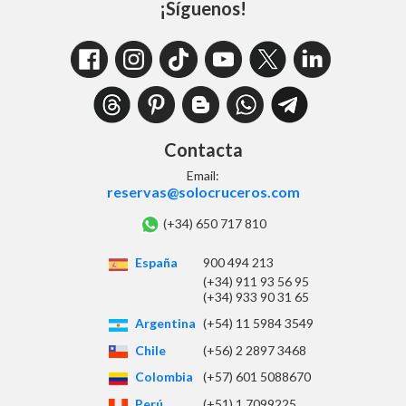
¡Síguenos!
Contacta
Email:
reservas@solocruceros.com
(+34) 650 717 810
España
900 494 213
(+34) 911 93 56 95
(+34) 933 90 31 65
Argentina
(+54) 11 5984 3549
Chile
(+56) 2 2897 3468
Colombia
(+57) 601 5088670
Perú
(+51) 1 7099225