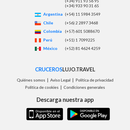
(+34) 911 93 56 95
(+34) 933 90 31 65
Argentina
(+54) 11 5984 3549
Chile
(+56) 2 2897 3468
Colombia
(+57) 601 5088670
Perú
(+51) 1 7099225
México
(+52) 81 4624 4259
CRUCEROS
LUJO.TRAVEL
|
|
Quiénes somos
Aviso Legal
Política de privacidad
|
Política de cookies
Condiciones generales
Descarga nuestra app