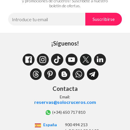
y promociones de cruceros! Suscríbete a nuestro
boletín de ofertas.
Suscribirse
Introduce tu email
¡Síguenos!
Contacta
Email:
reservas@solocruceros.com
(+34) 650 717 810
España
900 494 213